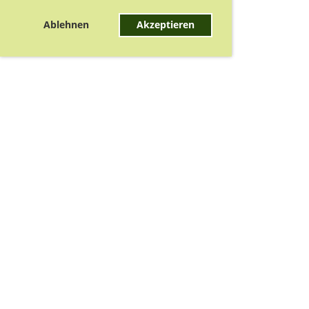
Ablehnen
Akzeptieren
Nächstes Training:
Training
Do 06.08.2026 19:00 - 22:15
Nächste Termine:
Freitag 07.08.2026