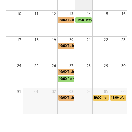
10
11
12
13
14
15
16
19:00
Training
19:00
RWK 12 - Michelsrombacher SPS
17
18
19
20
21
22
23
19:00
Training
24
25
26
27
28
29
30
19:00
Training
19:00
RWK 13 - SV WT Hünfeld 1 : Michelsromba
31
01
02
03
04
05
06
19:00
Training
19:00
Kommerz 75 Jahre 
11:00
Weinfes