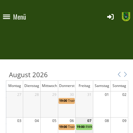
Menü
August 2026
Montag
Dienstag
Mittwoch
Donnerst
Freitag
Samstag
Sonntag
27
28
29
ag
30
31
01
02
19:00
Training
03
04
05
06
07
08
09
19:00
Training
19:00
RWK 11 - Michelsrombacher SPS